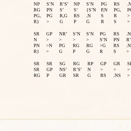
NP
S’N
R’S’
NP
S’N
PG
RS
.
RG
PN
S’
S’
{S’N
P,N
PG,
P
PG,
PG
R,G
RS
.N
S
R
>
R}
>
G
P
G
R
S
>
SR
GP
NR’
S’N
S’N
PG
RS
.
N
>
>
>
>
S’N
PN
R’
PN
>N
PG
RG
RG
>G
RS
.
R}
>
G
P
G
R
S
>
SR
SR
SG
RG
RP
GP
GR
S
SR
GP
NS’
R’S’
N
>
>
>
RG
P
GR
SR
G
RS
.NS
>