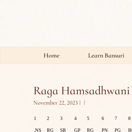
Home
Learn Bansuri
Raga Hamsadhwani I
November 22, 2023
1
2
3
4
5
6
7
8
.NS
RG
SR
GP
RG
PN
PG
R